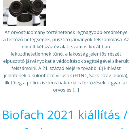
Az orvostudomány történetének legnagyobb eredménye
a fertőző betegségek, pusztító járványok felszámolása. Az
elmúlt kétszáz év alatt számos korábban
leküzdhetetlennek tűnő, a lakosság jelentős részét
elpusztító járványokat a védőoltások segítségével sikerült
felszámolni. A 21. század elejére további új kihívást
jelentenek a különböző vírusok (H1N1, Sars-cov 2, ebola),
illetőleg a polirezisztens bakteriális fertőzések. Ugyan az
orvos és […]
Biofach 2021 kiállítás /